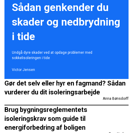
Sådan genkender du
skader og nedbrydning
i tide
Undgå dyre skader ved at opdage problemer med
sokkelisoleringen i tide
Victor Jensen
Gør det selv eller hyr en fagmand? Sådan
vurderer du dit isoleringsarbejde
Anna Bønsdorff
Brug bygningsreglementets
isoleringskrav som guide til
energiforbedring af boligen