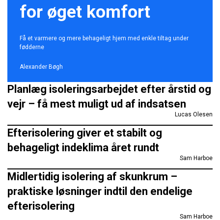
for øget komfort
Få et varmere og mere behageligt hjem med enkle tiltag under
fødderne
Alexander Bøgh
Planlæg isoleringsarbejdet efter årstid og
vejr – få mest muligt ud af indsatsen
Lucas Olesen
Efterisolering giver et stabilt og
behageligt indeklima året rundt
Sam Harboe
Midlertidig isolering af skunkrum –
praktiske løsninger indtil den endelige
efterisolering
Sam Harboe