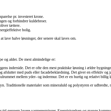
sparelse pr. investeret krone.
ingen og forhindrer kuldebroer.
liver tættere.
nergieffektive bolig.
at lave halve løsninger, der senere skal laves om.
pe og alder. De mest almindelige er:
gens inderside. Det er ofte den mest praktiske løsning i ældre bygnin
g afslutter med puds eller facadebeklædning. Det giver en effektiv og 
hulrummet mellem yder- og indermur. Det er en hurtig og relativt billig l
. Traditionelle materialer som mineraluld og polystyren er udbredte, m
ver tid gennem lavere varmeregninger. Energistyrelsen og mange kommun