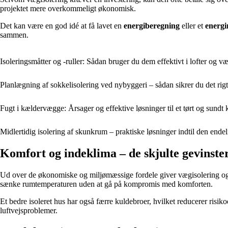
projektet mere overkommeligt økonomisk.
Det kan være en god idé at få lavet en
energiberegning
eller et
energ
sammen.
Isoleringsmåtter og -ruller: Sådan bruger du dem effektivt i lofter og v
Planlægning af sokkelisolering ved nybyggeri – sådan sikrer du det rigtig
Fugt i kældervægge: Årsager og effektive løsninger til et tørt og sundt
Midlertidig isolering af skunkrum – praktiske løsninger indtil den endeli
Komfort og indeklima – de skjulte gevinste
Ud over de økonomiske og miljømæssige fordele giver vægisolering ogs
sænke rumtemperaturen uden at gå på kompromis med komforten.
Et bedre isoleret hus har også færre kuldebroer, hvilket reducerer risi
luftvejsproblemer.