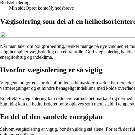
BedsteIsolering
Min side
Opret konto
Nyhedsbreve
Vægisolering som del af en helhedsorientere
Når man taler om boligforbedring, tænker mange på nye vinduer, et mode
– og her spiller vægisolering en central rolle. God vægisolering handl
energiforbrug og indeklima.
Hvorfor vægisolering er så vigtig
Væggene udgør en stor del af boligens klimaskærm – den barriere, der a
varmeregninger og et mindre behageligt indeklima med kolde overflade
En effektiv vægisolering kan reducere varmetabet markant og dermed m
Samtidig kan en bedre isoleret bolig opleves som mere stabil i tempera
En del af den samlede energiplan
Selvom vægisolering er vigtig, bør den aldrig stå alene. For at få de
gulv og ventilation.