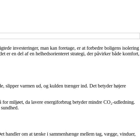
tede investeringer, man kan foretage, er at forbedre boligens isolering
 er en del af en helhedsorienteret strategi, der påvirker både komfort,
de, slipper varmen ud, og kulden trænger ind. Det betyder højere
 for miljøet, da lavere energiforbrug betyder mindre CO₂-udledning.
g sundhed.
d. Det handler om at tænke i sammenhænge mellem tag, vægge, vinduer,