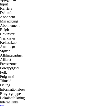
Input
Karriere
Del info
Abonnent
Min adgang
Abonnement
Beløb
Gevinster
Værktøjer
Fællesskab
Annoncør
Støtter
Affiliatepartner
Allieret
Pressezone
Forespørgsel
Folk
Følg med
Tilmeld
Deling
Informationsbrev
Brugergruppe
Lokalbefolkning
Interne links