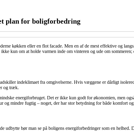
t plan for boligforbedring
rne køkken eller en flot facade. Men en af de mest effektive og langsig
er ikke kun om at holde varmen inde om vinteren og ude om sommeren; det
dskiller indeklimaet fra omgivelserne. Hvis væggene er dårligt isolere
r og træk.
indske energiforbruget. Det er ikke kun godt for økonomien, men også
tur og mindre fugtig – noget, der har stor betydning for både komfort o
t fulde udbytte bør man se på boligens energiforbedringer som en helhe