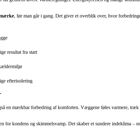
imærke
, før man går i gang. Det giver et overblik over, hvor forbedringer
ægge
e resultat fra start
 kældermiljø
ge efterisolering
r
å en mærkbar forbedring af komforten. Væggene føles varmere, træk mi
koen for kondens og skimmelsvamp. Det skaber et sundere indeklima – noge