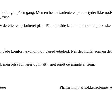
rbedringer på én gang. Men en helhedsorienteret plan betyder ikke nødv
 først.
 lav derefter en prioriteret plan. På den måde kan du kombinere praktis
g i både komfort, økonomi og bæredygtighed. Når det indgår som en del af
ud, men også fungerer optimalt – året rundt og mange år frem.
ægge
Planlægning af sokkelisolering ved