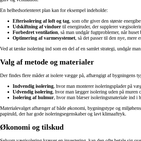
En helhedsorienteret plan kan for eksempel indeholde:
Efterisolering af loft og tag
, som ofte giver den største energibe
Udskiftning af vinduer
til energiruder, der supplerer vægisoler
Forbedret ventilation
, så man undgår fugtproblemer, når huset b
Optimering af varmesystemet
, så det passer til den nye, mere e
Ved at tænke isolering ind som en del af en samlet strategi, undgår man 
Valg af metode og materialer
Der findes flere måder at isolere vægge på, afhængigt af bygningens ty
Indvendig isolering
, hvor man monterer isoleringsplader på væg
Udvendig isolering
, hvor man lægger isolering uden på muren o
Isolering af hulmur
, hvor man blæser isoleringsmateriale ind i 
Materialevalget afhænger af både økonomi, bygningstype og miljøhensyn
papiruld, der har gode isoleringsegenskaber og lavt klimaaftryk.
Økonomi og tilskud
Selvom vægisolering kræver en investering, kan den ofte betale sig o