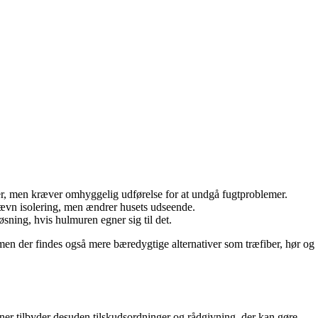
ger, men kræver omhyggelig udførelse for at undgå fugtproblemer.
jævn isolering, men ændrer husets udseende.
øsning, hvis hulmuren egner sig til det.
en der findes også mere bæredygtige alternativer som træfiber, hør og
er tilbyder desuden tilskudsordninger og rådgivning, der kan gøre