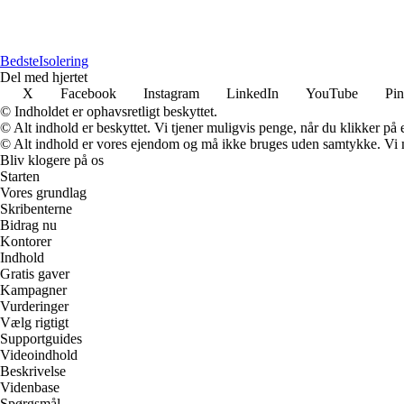
BedsteIsolering
Del med hjertet
X
Facebook
Instagram
LinkedIn
YouTube
Pin
© Indholdet er ophavsretligt beskyttet.
© Alt indhold er beskyttet. Vi tjener muligvis penge, når du klikker på e
© Alt indhold er vores ejendom og må ikke bruges uden samtykke. Vi mod
Bliv klogere på os
Starten
Vores grundlag
Skribenterne
Bidrag nu
Kontorer
Indhold
Gratis gaver
Kampagner
Vurderinger
Vælg rigtigt
Supportguides
Videoindhold
Beskrivelse
Videnbase
Spørgsmål