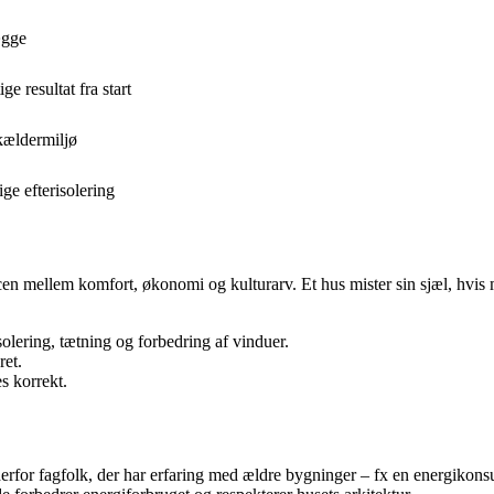
ægge
e resultat fra start
 kældermiljø
ge efterisolering
en mellem komfort, økonomi og kulturarv. Et hus mister sin sjæl, hvis m
solering, tætning og forbedring af vinduer.
ret.
s korrekt.
derfor fagfolk, der har erfaring med ældre bygninger – fx en energikon