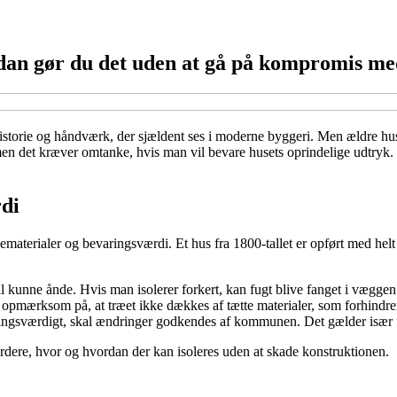
ådan gør du det uden at gå på kompromis med
storie og håndværk, der sjældent ses i moderne byggeri. Men ældre hus
en det kræver omtanke, hvis man vil bevare husets oprindelige udtryk. H
rdi
ggematerialer og bevaringsværdi. Et hus fra 1800-tallet er opført med hel
kunne ånde. Hvis man isolerer forkert, kan fugt blive fanget i væggen o
opmærksom på, at træet ikke dækkes af tætte materialer, som forhindrer
varingsværdigt, skal ændringer godkendes af kommunen. Det gælder især 
dere, hvor og hvordan der kan isoleres uden at skade konstruktionen.