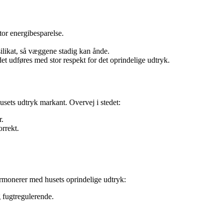
stor energibesparelse.
ilikat, så væggene stadig kan ånde.
t udføres med stor respekt for det oprindelige udtryk.
usets udtryk markant. Overvej i stedet:
r.
orrekt.
armonerer med husets oprindelige udtryk:
g fugtregulerende.