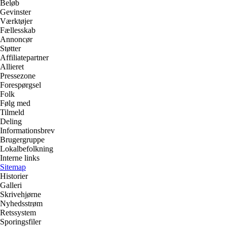
Beløb
Gevinster
Værktøjer
Fællesskab
Annoncør
Støtter
Affiliatepartner
Allieret
Pressezone
Forespørgsel
Folk
Følg med
Tilmeld
Deling
Informationsbrev
Brugergruppe
Lokalbefolkning
Interne links
Sitemap
Historier
Galleri
Skrivehjørne
Nyhedsstrøm
Retssystem
Sporingsfiler