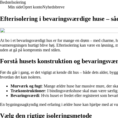
BedsteIsolering
Min side
Opret konto
Nyhedsbreve
Efterisolering i bevaringsværdige huse – s
At bo i et bevaringsværdigt hus er for mange en drøm – med charme, hi
varmeregningen hurtigt blive høj. Efterisolering kan være en løsning, m
uden at gå på kompromis med stilen.
Forstå husets konstruktion og bevaringsvæ
Før du går i gang, er det vigtigt at kende dit hus – både dets alder, by
hvordan det kan isoleres.
Murværk og fugt
: Mange ældre huse har massive mure, der skal 
Trækonstruktioner
: I bindingsværkshuse skal man være særlig 
Bevaringsværdi
: Hvis huset er fredet eller registreret som be
En bygningssagkyndig med erfaring i ældre huse kan hjælpe med at vur
Vælg den rigtige isoleringsmetode