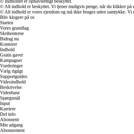
© Indholdet er ophavsretligt beskyttet.
© Alt indhold er beskyttet. Vi tjener muligvis penge, når du klikker på e
© Alt indhold er vores ejendom og må ikke bruges uden samtykke. Vi mod
Bliv klogere på os
Starten
Vores grundlag
Skribenterne
Bidrag nu
Kontorer
Indhold
Gratis gaver
Kampagner
Vurderinger
Vælg rigtigt
Supportguides
Videoindhold
Beskrivelse
Videnbase
Spørgsmål
Input
Karriere
Del info
Abonnent
Min adgang
Abonnement