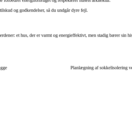
 forbedrer energiforbruget og respekterer husets arkitektur.
ilskud og godkendelser, så du undgår dyre fejl.
erdener: et hus, der er varmt og energieffektivt, men stadig bærer sin 
ægge
Planlægning af sokkelisolering ved