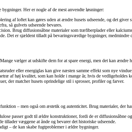
re bygninger. Her er nogle af de mest anvendte løsninger:
solering af loftet kan gøres uden at ændre husets udseende, og det giver 
efra, så gulvets udseende bevares.
ision. Brug diffusionsåbne materialer som træfiberplader eller kalciums
de. Det er sjældent tilladt på bevaringsværdige bygninger, medmindre de
s. Mange vælger at udskifte dem for at spare energi, men det kan ændre h
rsatsruder eller energiglas kan give næsten samme effekt som nye vindue
netræ af høj kvalitet, som kan holde i mange år, hvis de vedligeholdes k
uer, der matcher husets oprindelige stil i sprosser, profiler og farver.
funktion – men også om æstetik og autenticitet. Brug materialer, der h
lulose passer godt til ældre konstruktioner, fordi de er diffusionsåbne o
de tillader væggene at ånde og bevarer det historiske udseende.
digt – de kan skabe fugtproblemer i ældre bygninger.