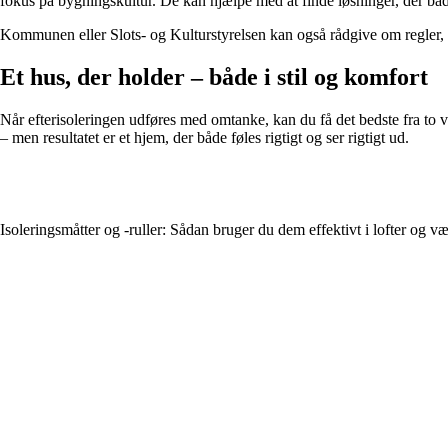
fokus på bygningskultur. De kan hjælpe med at finde løsninger, der både
Kommunen eller Slots- og Kulturstyrelsen kan også rådgive om regler, t
Et hus, der holder – både i stil og komfort
Når efterisoleringen udføres med omtanke, kan du få det bedste fra to v
– men resultatet er et hjem, der både føles rigtigt og ser rigtigt ud.
Isoleringsmåtter og -ruller: Sådan bruger du dem effektivt i lofter og v