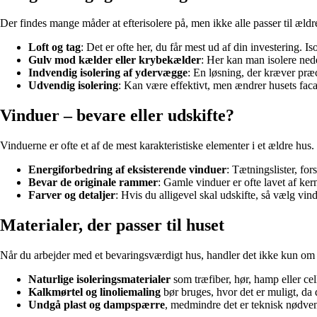
Der findes mange måder at efterisolere på, men ikke alle passer til æld
Loft og tag
: Det er ofte her, du får mest ud af din investering. I
Gulv mod kælder eller krybekælder
: Her kan man isolere ned
Indvendig isolering af ydervægge
: En løsning, der kræver præc
Udvendig isolering
: Kan være effektivt, men ændrer husets faca
Vinduer – bevare eller udskifte?
Vinduerne er ofte et af de mest karakteristiske elementer i et ældre hu
Energiforbedring af eksisterende vinduer
: Tætningslister, fo
Bevar de originale rammer
: Gamle vinduer er ofte lavet af ker
Farver og detaljer
: Hvis du alligevel skal udskifte, så vælg vind
Materialer, der passer til huset
Når du arbejder med et bevaringsværdigt hus, handler det ikke kun om 
Naturlige isoleringsmaterialer
som træfiber, hør, hamp eller cel
Kalkmørtel og linoliemaling
bør bruges, hvor det er muligt, da 
Undgå plast og dampspærre
, medmindre det er teknisk nødven