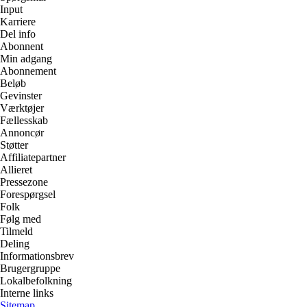
Input
Karriere
Del info
Abonnent
Min adgang
Abonnement
Beløb
Gevinster
Værktøjer
Fællesskab
Annoncør
Støtter
Affiliatepartner
Allieret
Pressezone
Forespørgsel
Folk
Følg med
Tilmeld
Deling
Informationsbrev
Brugergruppe
Lokalbefolkning
Interne links
Sitemap