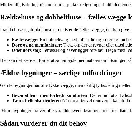
Midlertidig isolering af skunkrum – praktiske løsninger indtil den endeli
Rækkehuse og dobbelthuse – fælles vægge
I rækkehuse og dobbelthuse er det især de fælles vægge, der kan give ud
Fællesvægge:
En dobbeltvæg med luftspalte og isolering imellem
Døre og gennemføringer:
Tjek, om der er revner eller utæthede
Udendørs støj:
Terrasser og haver ligger ofte tæt. Hegn med ly
Her kan det være en fordel at samarbejde med naboen om løsninger, så 
Ældre bygninger – særlige udfordringer
Gamle bygninger har ofte tykke vægge, men dårlig lydisolering mellem
Bevar stilen – men forbedr komforten:
Det er muligt at lydis
Tænk helhedsorienteret:
Når du alligevel renoverer, kan du kom
Ældre bygninger kræver ofte skræddersyede løsninger, men resultatet 
Sådan vurderer du dit behov