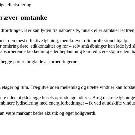
ge efterisolering
 kræver omtanke
fordringer. Her kan lyden fra naboens tv, musik eller samtaler let træng
 er den mest effektive løsning, men kræver ofte professionel hjælp.
r omkring døre, stikkontakter og rør – selv små åbninger kan lade lyd 
dabsorberende beklædning eller beplantning kan reducere støj mellem h
begge parter får glæde af forbedringerne.
 etager og rum. Trægulve uden mellemlag og utætte vinduer kan forstæ
olere uden at ødelægge husets oprindelige udtryk. Brug diskrete løsnin
binere lydisolering med energiforbedringer – fx ved at udskifte vinduer
kan være markant bedre akustik og øget boligværdi.