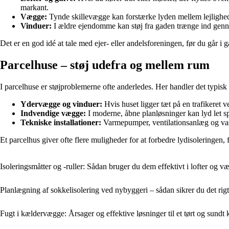
markant.
Vægge:
Tynde skillevægge kan forstærke lyden mellem lejlighed
Vinduer:
I ældre ejendomme kan støj fra gaden trænge ind genne
Det er en god idé at tale med ejer- eller andelsforeningen, før du går i 
Parcelhuse – støj udefra og mellem rum
I parcelhuse er støjproblemerne ofte anderledes. Her handler det typisk
Ydervægge og vinduer:
Hvis huset ligger tæt på en trafikeret v
Indvendige vægge:
I moderne, åbne planløsninger kan lyd let s
Tekniske installationer:
Varmepumper, ventilationsanlæg og vask
Et parcelhus giver ofte flere muligheder for at forbedre lydisoleringen,
Isoleringsmåtter og -ruller: Sådan bruger du dem effektivt i lofter og v
Planlægning af sokkelisolering ved nybyggeri – sådan sikrer du det rigtig
Fugt i kældervægge: Årsager og effektive løsninger til et tørt og sundt