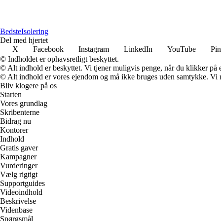
BedsteIsolering
Del med hjertet
X
Facebook
Instagram
LinkedIn
YouTube
Pin
© Indholdet er ophavsretligt beskyttet.
© Alt indhold er beskyttet. Vi tjener muligvis penge, når du klikker på e
© Alt indhold er vores ejendom og må ikke bruges uden samtykke. Vi mod
Bliv klogere på os
Starten
Vores grundlag
Skribenterne
Bidrag nu
Kontorer
Indhold
Gratis gaver
Kampagner
Vurderinger
Vælg rigtigt
Supportguides
Videoindhold
Beskrivelse
Videnbase
Spørgsmål