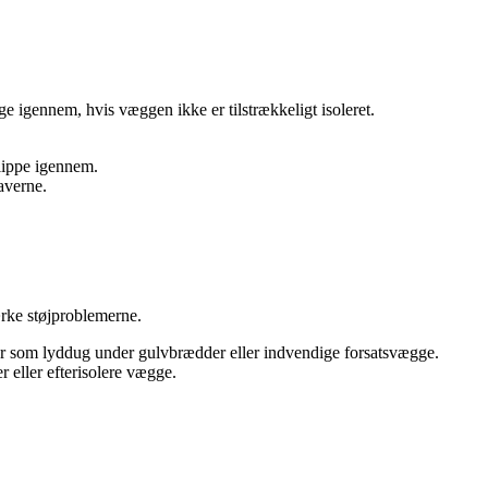
e igennem, hvis væggen ikke er tilstrækkeligt isoleret.
slippe igennem.
averne.
rke støjproblemerne.
ger som lyddug under gulvbrædder eller indvendige forsatsvægge.
 eller efterisolere vægge.