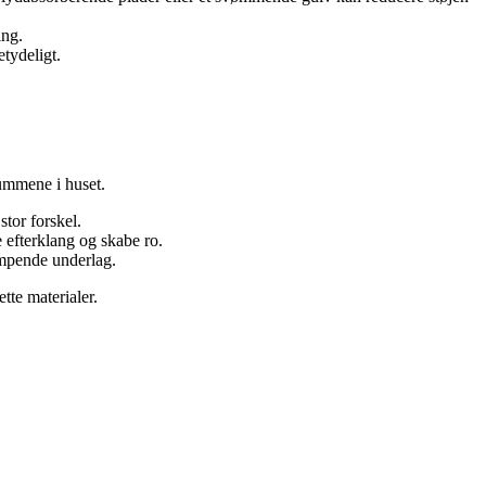
ing.
tydeligt.
rummene i huset.
stor forskel.
 efterklang og skabe ro.
æmpende underlag.
tte materialer.