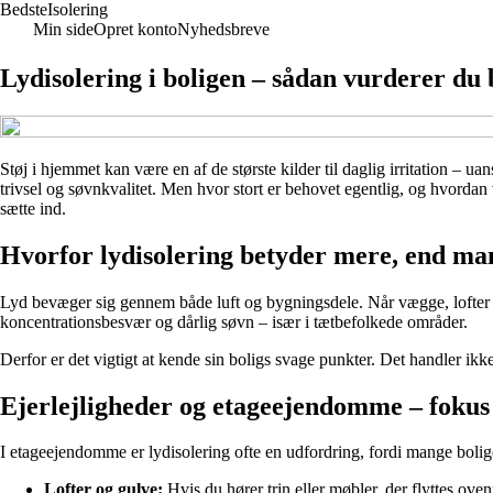
BedsteIsolering
Min side
Opret konto
Nyhedsbreve
Lydisolering i boligen – sådan vurderer du b
Støj i hjemmet kan være en af de største kilder til daglig irritation –
trivsel og søvnkvalitet. Men hvor stort er behovet egentlig, og hvordan 
sætte ind.
Hvorfor lydisolering betyder mere, end ma
Lyd bevæger sig gennem både luft og bygningsdele. Når vægge, lofter og
koncentrationsbesvær og dårlig søvn – især i tætbefolkede områder.
Derfor er det vigtigt at kende sin boligs svage punkter. Det handler 
Ejerlejligheder og etageejendomme – fokus 
I etageejendomme er lydisolering ofte en udfordring, fordi mange bolig
Lofter og gulve:
Hvis du hører trin eller møbler, der flyttes ove