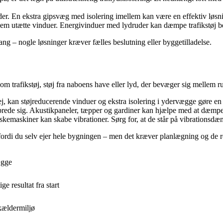
er. En ekstra gipsvæg med isolering imellem kan være en effektiv løsn
m utætte vinduer. Energivinduer med lydruder kan dæmpe trafikstøj be
gang – nogle løsninger kræver fælles beslutning eller byggetilladelse.
 om trafikstøj, støj fra naboens have eller lyd, der bevæger sig mellem 
ej, kan støjreducerende vinduer og ekstra isolering i ydervægge gøre en 
prede sig. Akustikpaneler, tæpper og gardiner kan hjælpe med at dæmpe
emaskiner kan skabe vibrationer. Sørg for, at de står på vibrationsd
 fordi du selv ejer hele bygningen – men det kræver planlægning og de re
ægge
e resultat fra start
 kældermiljø