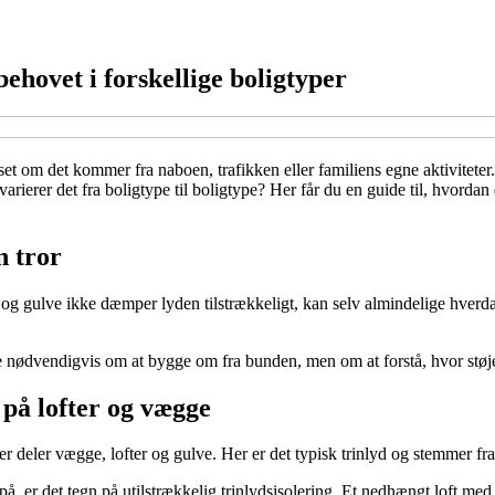
ehovet i forskellige boligtyper
 uanset om det kommer fra naboen, trafikken eller familiens egne aktivit
varierer det fra boligtype til boligtype? Her får du en guide til, hvorda
n tror
 gulve ikke dæmper lyden tilstrækkeligt, kan selv almindelige hverdags
ikke nødvendigvis om at bygge om fra bunden, men om at forstå, hvor s
på lofter og vægge
er deler vægge, lofter og gulve. Her er det typisk trinlyd og stemmer f
npå, er det tegn på utilstrækkelig trinlydsisolering. Et nedhængt loft 