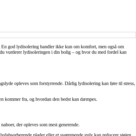
eter. En god lydisolering handler ikke kun om komfort, men også om
n du vurderer lydisoleringen i din bolig – og hvor du med fordel kan
lyde opleves som forstyrrende. Dårlig lydisolering kan føre til stress,
tøjen kommer fra, og hvordan den bedst kan dæmpes.
ra naboer, der opleves som mest generende.
med lydabsorberende plader eller et svømmende gulv kan reducere støjen